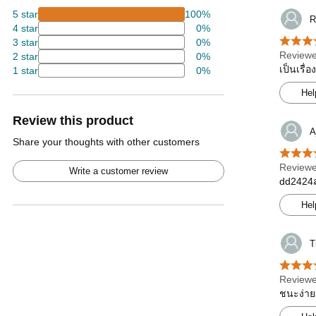
5 star
100%
R
4 star
0%
3 star
0%
Reviewe
2 star
0%
เป็นเรื่
1 star
0%
Hel
Review this product
A
Share your thoughts with other customers
Reviewe
Write a customer review
dd2424สล
Hel
T
Reviewe
ชนะง่าย