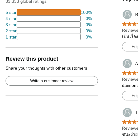
33.333 global ratings
5 star
100%
R
4 star
0%
3 star
0%
Reviewe
2 star
0%
เป็นเรื่
1 star
0%
Hel
Review this product
A
Share your thoughts with other customers
Reviewe
Write a customer review
daimon88
Hel
T
Reviewe
ชนะง่าย