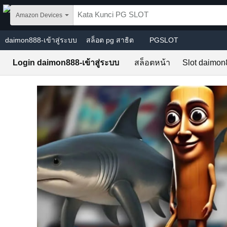
Skip to main content
Amazon Devices
daimon888-เข้าสู่ระบบ
สล็อต pg สาธิต
PGSLOT
Login daimon888-เข้าสู่ระบบ
สล็อตหน้า
Slot daimon8