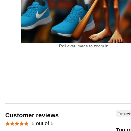
Roll over image to zoom in
Customer reviews
Top revi
5 out of 5
Top r