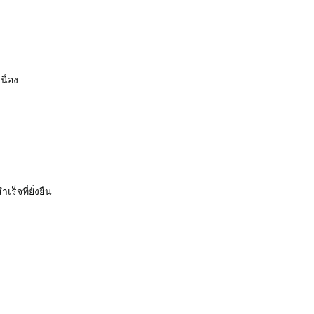
นื่อง
็จที่ยั่งยืน