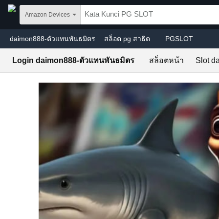
Skip to main content
Amazon Devices
daimon888-ตัวแทนพันธมิตร
สล็อต pg สาธิต
PGSLOT
Login daimon888-ตัวแทนพันธมิตร
สล็อตหน้า
Slot d