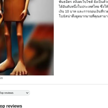
พันธมิตร สล็อตเว็บไซต์ ยังเป็นตัว
ได้อันดับหนึ่งในประเทศไทย ซึ่งใ
เงิน 10 บาท และการถอนเงินที่รว
โบนัสน่าดึงดูดมากมายที่คุณสามา
in
Top reviews
op reviews