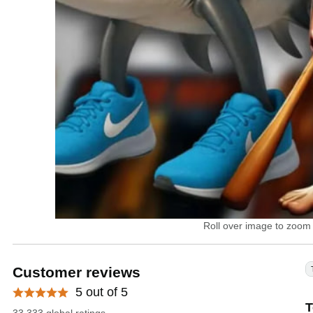
Roll over image to zoom 
Customer reviews
5 out of 5
T