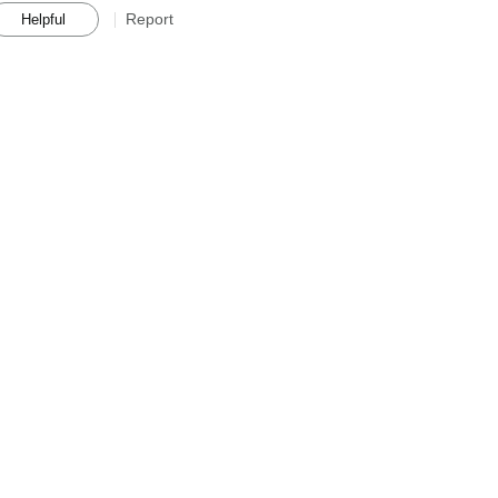
Report
Helpful