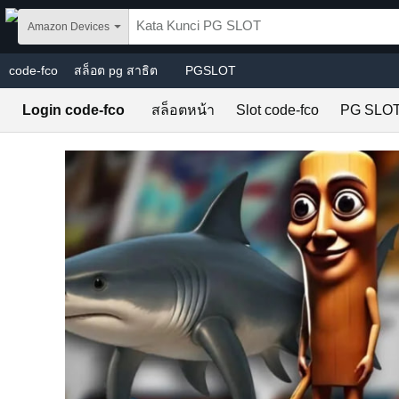
Skip to main content
Amazon Devices
code-fco
สล็อต pg สาธิต
PGSLOT
Login code-fco
สล็อตหน้า
Slot code-fco
PG SLO