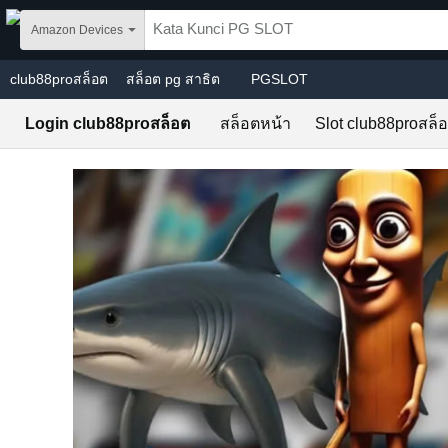
Skip to main content
Amazon Devices
club88proสล็อต
สล็อต pg สาธิต
PGSLOT
Login club88proสล็อต
สล็อตหน้า
Slot club88proสล็