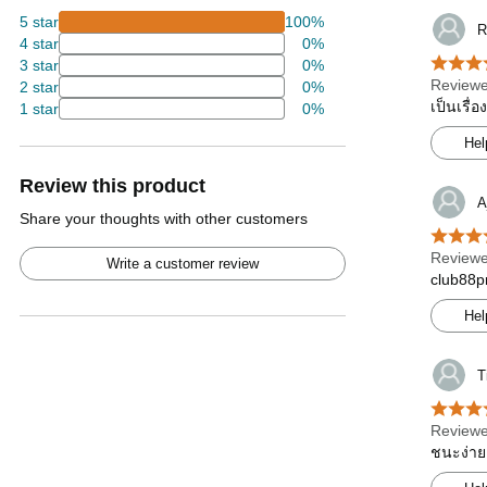
5 star
100%
R
4 star
0%
3 star
0%
Reviewe
2 star
0%
เป็นเรื่
1 star
0%
Hel
Review this product
A
Share your thoughts with other customers
Reviewe
Write a customer review
club88pr
Hel
T
Reviewe
ชนะง่าย