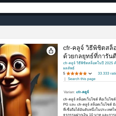
cfr-คลูจ์ วิธีพิชิตส
ด้วยกลยุทธ์ที่การันต
cfr-คลูจ์ วิธีพิชิตสล็อตในปี 2025 ด
ผลลัพธ์
5
33.333 rat
|
Search this page
Varian:
cfr-คลูจ์
cfr-คลูจ์ สล็อตเว็บไซต์ คือเว็บไ
PG และ cfr-คลูจ์ สล็อตเว็บไซต์ 
ที่เชื่อถือได้อันดับหนึ่งในประเทศไ
ธุรกรรมฝากเงิน 10 บาท และการถ