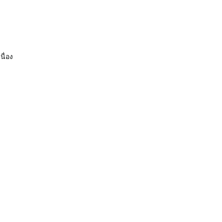
นื่อง