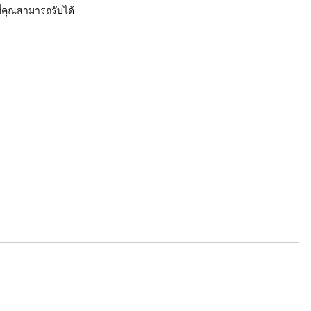
ี่คุณสามารถรับได้