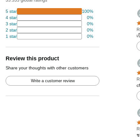
33.333 global ratings
5 star
100%
4 star
0%
3 star
0%
R
2 star
0%
เ
1 star
0%
Review this product
Share your thoughts with other customers
R
Write a customer review
c
R
ช