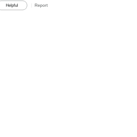
Report
Helpful