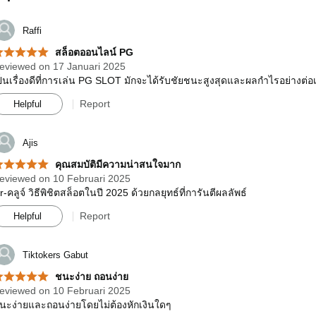
Raffi
สล็อตออนไลน์ PG
eviewed on 17 Januari 2025
ป็นเรื่องดีที่การเล่น PG SLOT มักจะได้รับชัยชนะสูงสุดและผลกำไรอย่างต่อเ
Report
Helpful
Ajis
คุณสมบัติมีความน่าสนใจมาก
eviewed on 10 Februari 2025
fr-คลูจ์ วิธีพิชิตสล็อตในปี 2025 ด้วยกลยุทธ์ที่การันตีผลลัพธ์
Report
Helpful
Tiktokers Gabut
ชนะง่าย ถอนง่าย
eviewed on 10 Februari 2025
นะง่ายและถอนง่ายโดยไม่ต้องหักเงินใดๆ