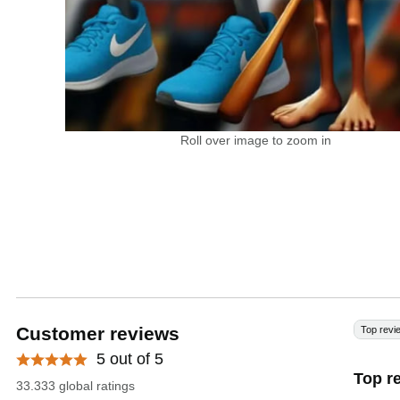
Roll over image to zoom in
Customer reviews
Top revi
5 out of 5
Top r
33.333 global ratings