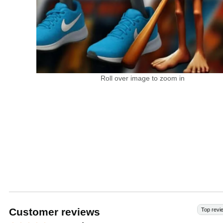
Roll over image to zoom in
Customer reviews
Top revi