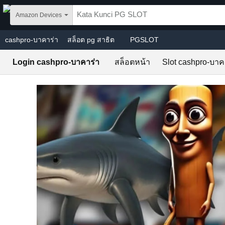
Skip to main content
Amazon Devices
cashpro-บาคาร่า
สล็อต pg สาธิต
PGSLOT
Login cashpro-บาคาร่า
สล็อตหน้า
Slot cashpro-บาค