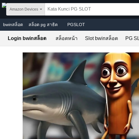
Skip to main content
Amazon Devices
bwinสล็อต
สล็อต pg สาธิต
PGSLOT
Login bwinสล็อต
สล็อตหน้า
Slot bwinสล็อต
PG S