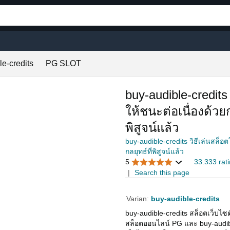
le-credits
PG SLOT
buy-audible-credits 
ให้ชนะต่อเนื่องด้วยก
พิสูจน์แล้ว
buy-audible-credits วิธีเล่นสล็อต
กลยุทธ์ที่พิสูจน์แล้ว
5
33.333 rat
|
Search this page
Varian:
buy-audible-credits
buy-audible-credits สล็อตเว็บไซต
สล็อตออนไลน์ PG และ buy-audibl