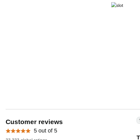
Customer reviews
5 out of 5
T