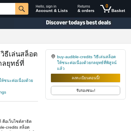
0
Hello, sign in
Returns
Account & Lists
& orders
Basket
วิธีเล่นสล็อต
buy-audible-credits วิธีเล่นสล็อต
ลยุทธ์ที่
ให้ชนะต่อเนื่องด้วยกลยุทธ์ที่พิสูจน์
แล้ว
ลงทะเบียนตอนนี้!
ให้ชนะต่อเนื่องด้วย
รับรองชนะ!
ings
์ คือเว็บไซต์สาธิต
e-credits สล็อต