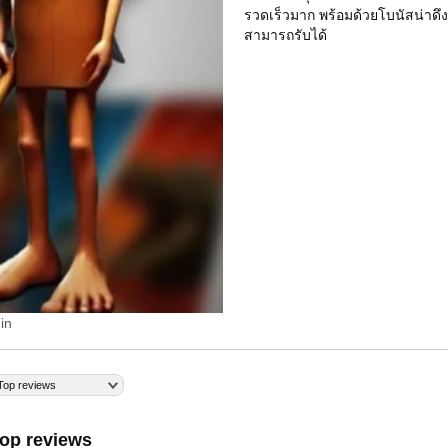
รวดเร็วมาก พร้อมด้วยโบนัสน่าดึง
สามารถรับได้
in
Top reviews
op reviews