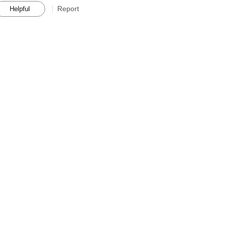
Report
Helpful