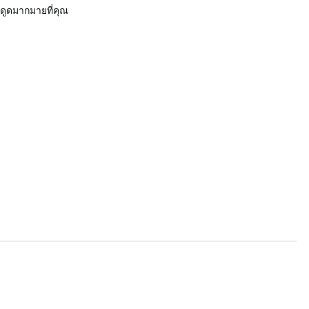
ดูดมากมายที่คุณ