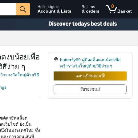
0
Hello, sign in
Returns
Account & Lists
& orders
Basket
็อตงบน้อยเพื่อ
butterfly69 คู่มือสล็อตงบน้อยเพื่อ
ธีง่าย ๆ
คว้ารางวัลใหญ่ด้วยวิธีง่าย ๆ
คว้ารางวัลใหญ่ด้วยวิธี
ลงทะเบียนตอนนี้!
ings
รับรองชนะ!
บไซต์สาธิตสล็อต
ตเว็บไซต์ ยังเป็น
หนึ่งในประเทศไทย ซึ่ง
 และการถอนเงินที่