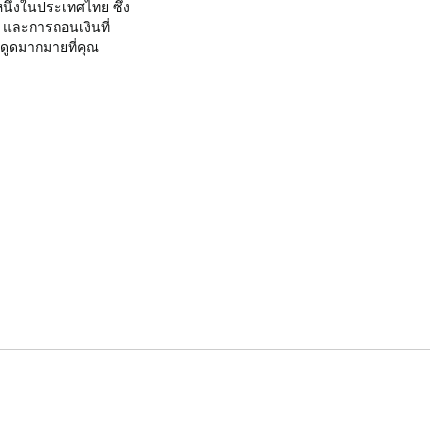
หนึ่งในประเทศไทย ซึ่ง
 และการถอนเงินที่
ดูดมากมายที่คุณ