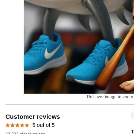
Roll over image to zoom 
Customer reviews
5 out of 5
T