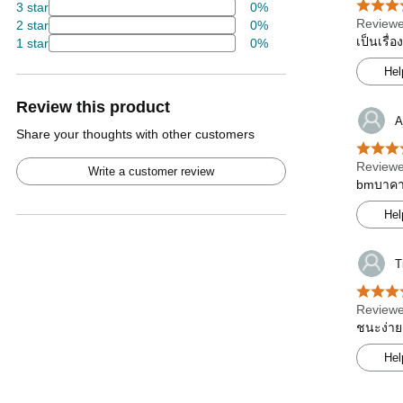
3 star
0%
Reviewe
2 star
0%
เป็นเรื่
1 star
0%
Hel
Review this product
A
Share your thoughts with other customers
Reviewe
Write a customer review
bmบาคาร่
Hel
T
Reviewe
ชนะง่าย
Hel