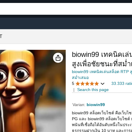
T
biowin99 เทคนิคเล
สูงเพื่อชัยชนะที่สม่
biowin99 เทคนิคเล่นสล็อต RTP สูง
สม่ำเสมอ
5
33.333 rat
|
Search this page
Varian:
biowin99
biowin99 สล็อตเว็บไซต์ คือเว็บไ
PG และ biowin99 สล็อตเว็บไซต์ 
พนันที่เชื่อถือได้อันดับหนึ่งในประ
ธุรกรรมฝากเงิน 10 บาท และการถ