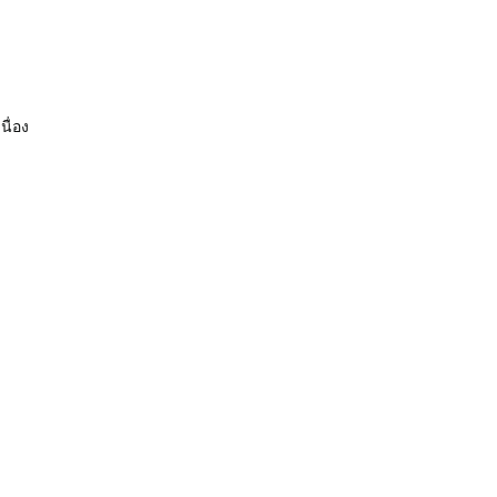
นื่อง