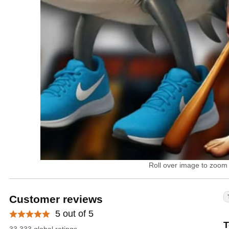
Roll over image to zoom 
Customer reviews
5 out of 5
T