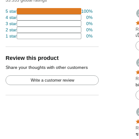
33.333 global ratings
5 star
100%
4 star
0%
3 star
0%
R
2 star
0%
เ
1 star
0%
Review this product
Share your thoughts with other customers
R
Write a customer review
b
R
ช