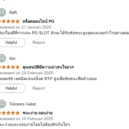
Raffi
สล็อตออนไลน์ PG
eviewed on 17 Januari 2025
ป็นเรื่องดีที่การเล่น PG SLOT มักจะได้รับชัยชนะสูงสุดและผลกำไรอย่างต่อเ
Report
Helpful
Ajis
คุณสมบัติมีความน่าสนใจมาก
eviewed on 10 Februari 2025
iowin99 เทคนิคเล่นสล็อต RTP สูงเพื่อชัยชนะที่สม่ำเสมอ
Report
Helpful
Tiktokers Gabut
ชนะง่าย ถอนง่าย
eviewed on 10 Februari 2025
นะง่ายและถอนง่ายโดยไม่ต้องหักเงินใดๆ