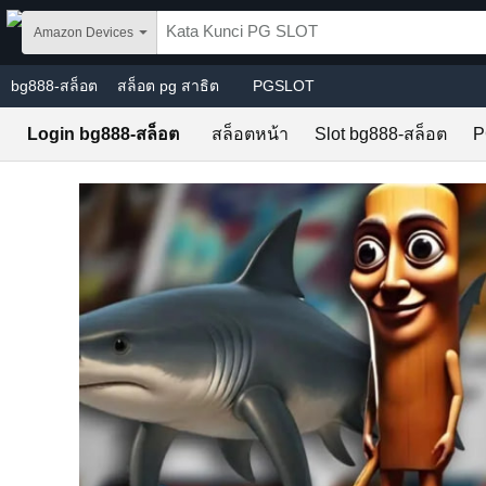
Skip to main content
Amazon Devices
bg888-สล็อต
สล็อต pg สาธิต
PGSLOT
Login bg888-สล็อต
สล็อตหน้า
Slot bg888-สล็อต
P