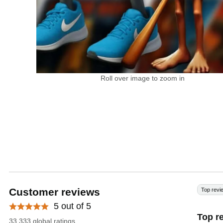
Roll over image to zoom in
Customer reviews
Top revi
5 out of 5
Top r
33.333 global ratings