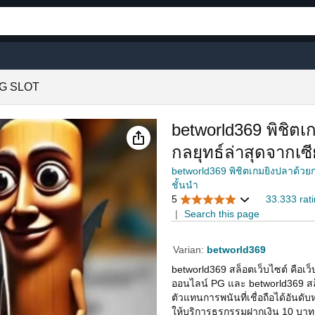
G SLOT
betworld369 พิชิตเ
กลยุทธ์ล่าสุดจากเซ
betworld369 พิชิตเกมยิงปลาด้วยก
ชั้นนำ
5
33.333 rat
|
Search this page
Varian:
betworld369
betworld369 สล็อตเว็บไซต์ คือเว
ออนไลน์ PG และ betworld369 สล็
ตัวแทนการพนันที่เชื่อถือได้อันดับ
ให้บริการธุรกรรมฝากเงิน 10 บาท