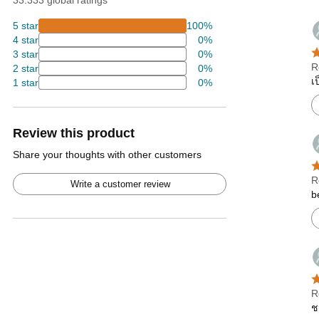
33.333 global ratings
5 star
100%
4 star
0%
3 star
0%
R
2 star
0%
เ
1 star
0%
Review this product
Share your thoughts with other customers
R
Write a customer review
b
R
ช