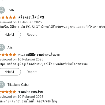
Raffi
สล็อตออนไลน์ PG
eviewed on 17 Januari 2025
ป็นเรื่องดีที่การเล่น PG SLOT มักจะได้รับชัยชนะสูงสุดและผลกำไรอย่างต่อเ
Report
Helpful
Ajis
คุณสมบัติมีความน่าสนใจมาก
eviewed on 10 Februari 2025
etplusสล็อต คู่มือรูเล็ตฉบับสมบูรณ์ด้วยเทคนิคที่เพิ่มโอกาสชนะ
Report
Helpful
Tiktokers Gabut
ชนะง่าย ถอนง่าย
eviewed on 10 Februari 2025
นะง่ายและถอนง่ายโดยไม่ต้องหักเงินใดๆ