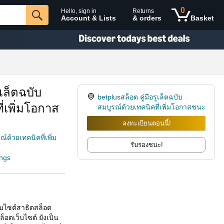
0
Hello, sign in
Returns
Account & Lists
& orders
Basket
ูเล็ตฉบับ
betplusสล็อต คู่มือรูเล็ตฉบับ
่เพิ่มโอกาส
สมบูรณ์ด้วยเทคนิคที่เพิ่มโอกาสชนะ
ลงทะเบียนตอนนี้!
ณ์ด้วยเทคนิคที่เพิ่ม
รับรองชนะ!
ings
ว็บไซต์สาธิตสล็อต
อตเว็บไซต์ ยังเป็น