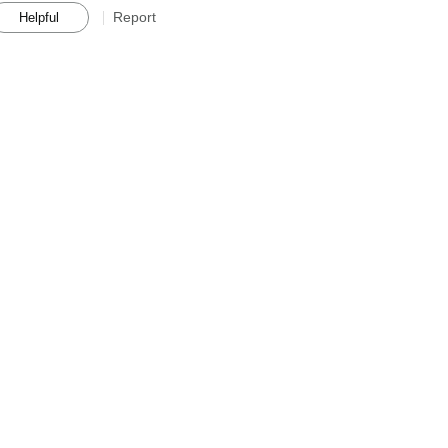
Report
Helpful