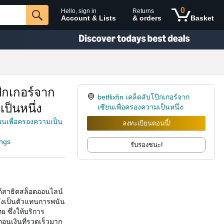
0
Hello, sign in
Returns
Account & Lists
& orders
Basket
ป๊กเกอร์จาก
betflixfin เคล็ดลับโป๊กเกอร์จาก
ป็นหนึ่ง
เซียนเพื่อครองความเป็นหนึ่ง
ซียนเพื่อครองความเป็น
ลงทะเบียนตอนนี้!
ings
รับรองชนะ!
ไซต์สาธิตสล็อตออนไลน์
 ยังเป็นตัวแทนการพนัน
ทย ซึ่งให้บริการ
อนเงินที่รวดเร็วมาก