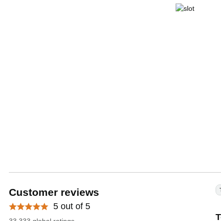
Customer reviews
5 out of 5
T