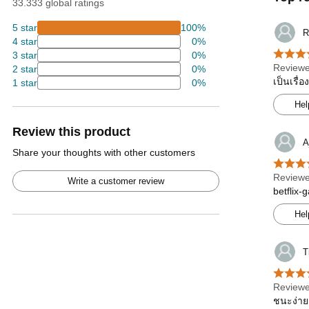
33.333 global ratings
5 star
100%
R
4 star
0%
3 star
0%
Reviewe
2 star
0%
เป็นเรื่
1 star
0%
Hel
Review this product
A
Share your thoughts with other customers
Reviewe
Write a customer review
betflix-
Hel
T
Reviewe
ชนะง่าย