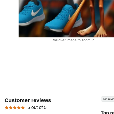
Roll over image to zoom in
Customer reviews
Top revi
5 out of 5
Top r