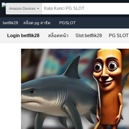
Skip to main content
Amazon Devices
betflik28
สล็อต pg สาธิต
PGSLOT
Login betflik28
สล็อตหน้า
Slot betflik28
PG SLOT