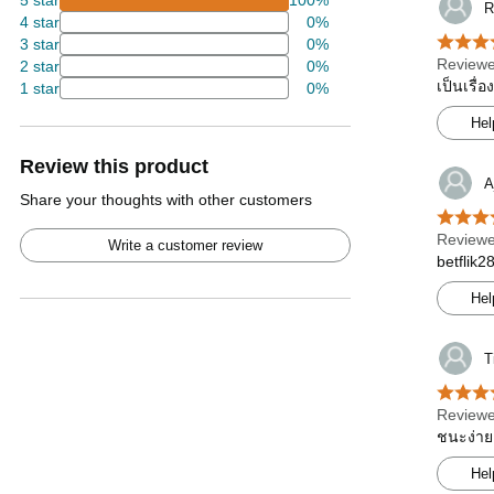
5 star
100%
R
4 star
0%
3 star
0%
Reviewe
2 star
0%
เป็นเรื่
1 star
0%
Hel
Review this product
A
Share your thoughts with other customers
Reviewe
Write a customer review
betflik2
Hel
T
Reviewe
ชนะง่าย
Hel