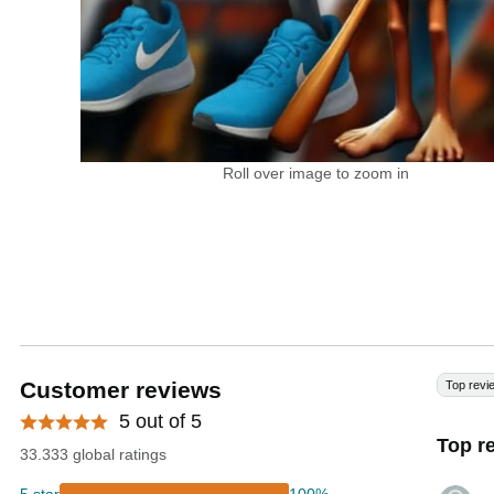
Roll over image to zoom in
Customer reviews
Top revi
5 out of 5
Top r
33.333 global ratings