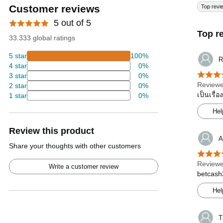
Customer reviews
Top revi
5 out of 5
Top r
33.333 global ratings
5 star
100%
R
4 star
0%
3 star
0%
Reviewe
2 star
0%
เป็นเรื่
1 star
0%
Hel
Review this product
A
Share your thoughts with other customers
Reviewe
Write a customer review
betcash2
Hel
T