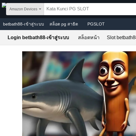
Skip to main content
Amazon Devices
betbath88-เข้าสู่ระบบ
สล็อต pg สาธิต
PGSLOT
Login betbath88-เข้าสู่ระบบ
สล็อตหน้า
Slot betbath8