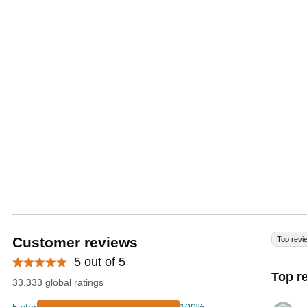
Customer reviews
Top revi
5 out of 5
Top r
33.333 global ratings