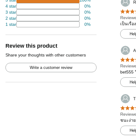
5 star
100%
R
4 star
0%
3 star
0%
Reviewe
2 star
0%
เป็นเรื่
1 star
0%
Hel
Review this product
A
Share your thoughts with other customers
Reviewe
Write a customer review
bet555 ว
Hel
T
Reviewe
ชนะง่าย
Hel