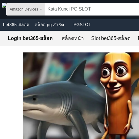
Skip to main content
Amazon Devices
bet365-สล็อต
สล็อต pg สาธิต
PGSLOT
Login bet365-สล็อต
สล็อตหน้า
Slot bet365-สล็อต