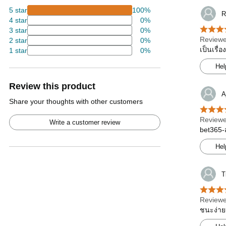
5 star
100%
R
4 star
0%
3 star
0%
Reviewe
2 star
0%
เป็นเรื่
1 star
0%
Hel
Review this product
A
Share your thoughts with other customers
Reviewe
Write a customer review
bet365-ส
Hel
T
Reviewe
ชนะง่าย