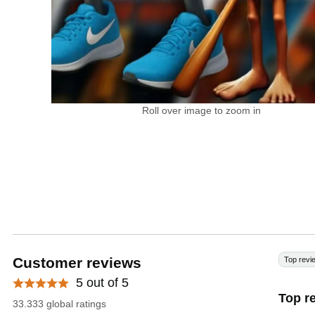
Roll over image to zoom in
Customer reviews
Top revi
5 out of 5
Top r
33.333 global ratings