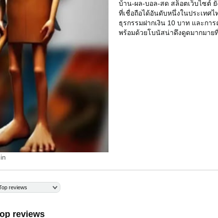
บ้าน-ผล-บอล-สด สล็อตเว็บไซต์ ย
ที่เชื่อถือได้อันดับหนึ่งในประเทศไ
ธุรกรรมฝากเงิน 10 บาท และการถ
พร้อมด้วยโบนัสน่าดึงดูดมากมายท
in
Top reviews
op reviews