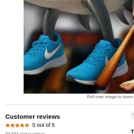
Roll over image to zoom 
Customer reviews
5 out of 5
T