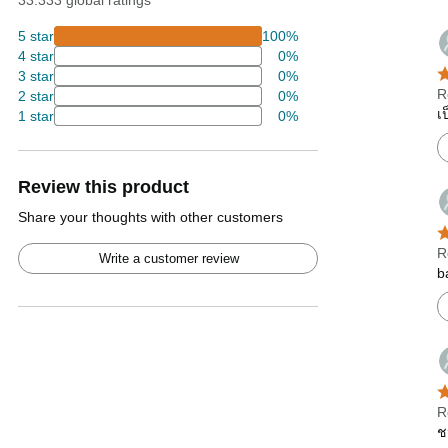
33.333 global ratings
5 star
100%
4 star
0%
3 star
0%
R
2 star
0%
เ
1 star
0%
Review this product
Share your thoughts with other customers
R
Write a customer review
b
R
ช