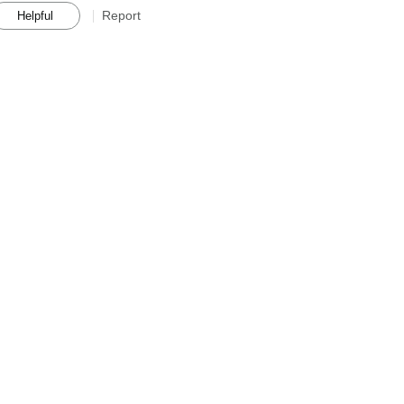
Report
Helpful