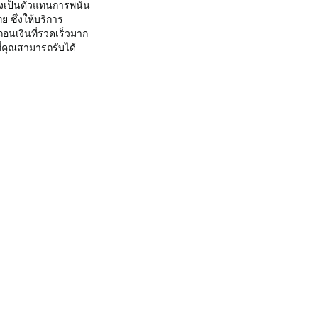
ังเป็นตัวแทนการพนัน
ทย ซึ่งให้บริการ
อนเงินที่รวดเร็วมาก
ี่คุณสามารถรับได้