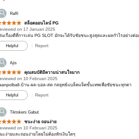
Raffi
สล็อตออนไลน์ PG
eviewed on 17 Januari 2025
ป็นเรื่องดีที่การเล่น PG SLOT มักจะได้รับชัยชนะสูงสุดและผลกำไรอย่างต่อเ
Report
Helpful
Ajis
คุณสมบัติมีความน่าสนใจมาก
eviewed on 10 Februari 2025
aanpolball-บ้าน-ผล-บอล-สด กลยุทธ์แบล็คแจ็คขั้นเทพเพื่อชัยชนะทุกตา
Report
Helpful
Tiktokers Gabut
ชนะง่าย ถอนง่าย
eviewed on 10 Februari 2025
นะง่ายและถอนง่ายโดยไม่ต้องหักเงินใดๆ