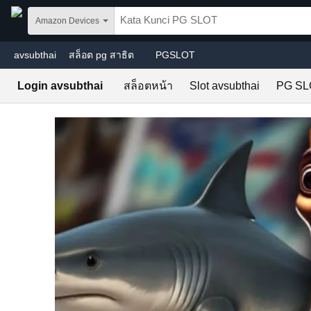
Skip to main content
Amazon Devices
avsubthai
สล็อต pg สาธิต
PGSLOT
Login avsubthai
สล็อตหน้า
Slot avsubthai
PG SL