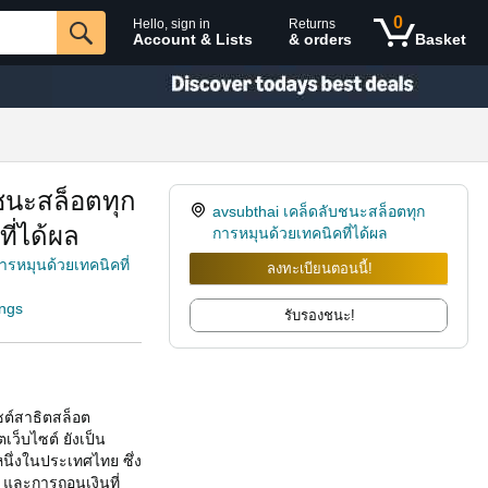
0
Hello, sign in
Returns
Account & Lists
& orders
Basket
ชนะสล็อตทุก
avsubthai เคล็ดลับชนะสล็อตทุก
ี่ได้ผล
การหมุนด้วยเทคนิคที่ได้ผล
รหมุนด้วยเทคนิคที่
ลงทะเบียนตอนนี้!
ings
รับรองชนะ!
ซต์สาธิตสล็อต
ว็บไซต์ ยังเป็น
หนึ่งในประเทศไทย ซึ่ง
 และการถอนเงินที่