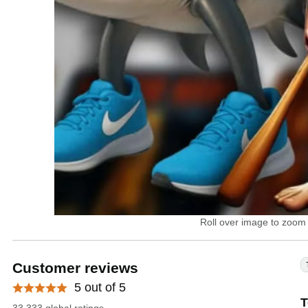
Roll over image to zoom 
Customer reviews
5 out of 5
T