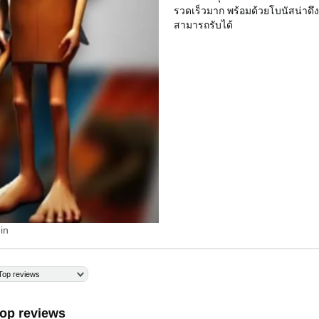
รวดเร็วมาก พร้อมด้วยโบนัสน่าดึง
สามารถรับได้
in
Top reviews
op reviews