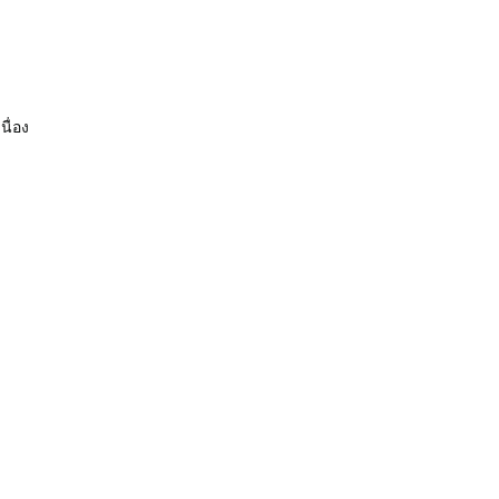
นื่อง