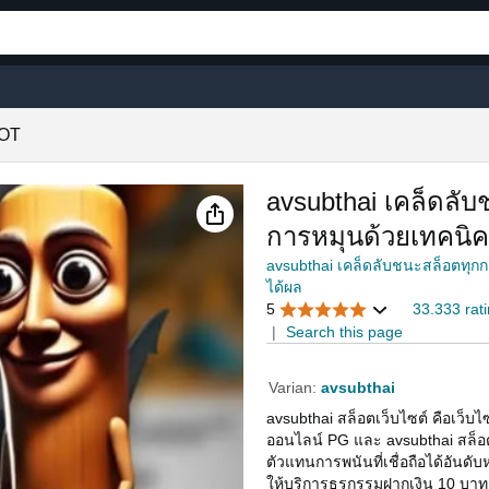
OT
avsubthai เคล็ดลับ
การหมุนด้วยเทคนิคท
avsubthai เคล็ดลับชนะสล็อตทุกกา
ได้ผล
5
33.333 rat
|
Search this page
Varian:
avsubthai
avsubthai สล็อตเว็บไซต์ คือเว็บไ
ออนไลน์ PG และ avsubthai สล็อตเ
ตัวแทนการพนันที่เชื่อถือได้อันดับ
ให้บริการธุรกรรมฝากเงิน 10 บาท