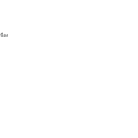
นื่อง