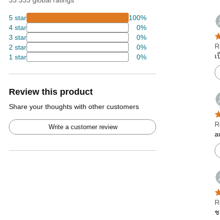
33.333 global ratings
5 star
100%
4 star
0%
3 star
0%
R
2 star
0%
เ
1 star
0%
Review this product
Share your thoughts with other customers
R
Write a customer review
a
R
ช