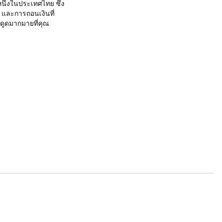
หนึ่งในประเทศไทย ซึ่ง
 และการถอนเงินที่
ดูดมากมายที่คุณ