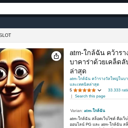
SLOT
atm-ใกล้ฉัน คว้ารา
บาคาร่าด้วยเคล็ดล
ล่าสุด
atm-ใกล้ฉัน คว้ารางวัลใหญ่ในบา
และเทคนิคล่าสุด
5
33.333 rat
|
Search this page
Varian:
atm-ใกล้ฉัน
atm-ใกล้ฉัน สล็อตเว็บไซต์ คือเว็
ออนไลน์ PG และ atm-ใกล้ฉัน สล็อ