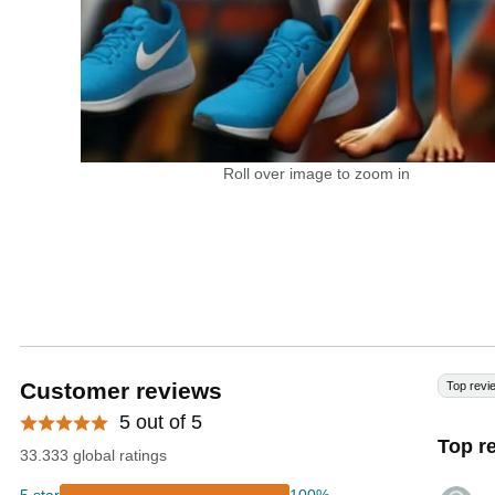
Roll over image to zoom in
Customer reviews
Top revi
5 out of 5
Top r
33.333 global ratings