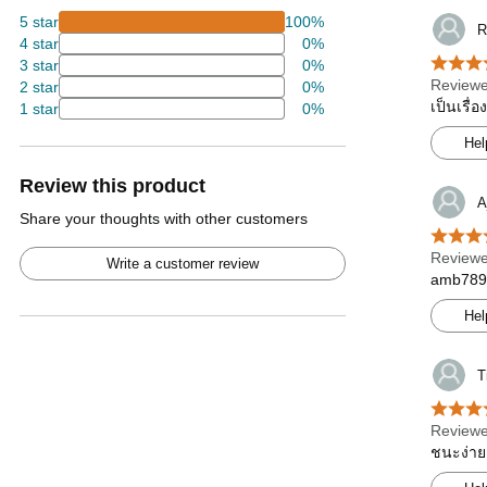
5 star
100%
R
4 star
0%
3 star
0%
Reviewe
2 star
0%
เป็นเรื่
1 star
0%
Hel
Review this product
A
Share your thoughts with other customers
Reviewe
Write a customer review
amb789k 
Hel
T
Reviewe
ชนะง่าย