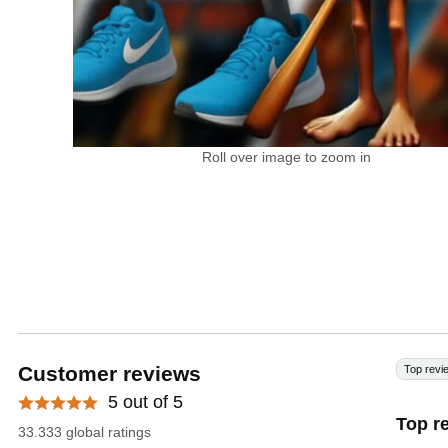
Roll over image to zoom in
Customer reviews
Top revi
5 out of 5
Top r
33.333 global ratings