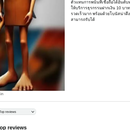
ตัวแทนการพนันที่เชื่อถือได้อันดับ
ให้บริการธุรกรรมฝากเงิน 10 บาท
รวดเร็วมาก พร้อมด้วยโบนัสน่าดึง
สามารถรับได้
in
Top reviews
op reviews