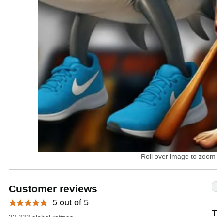
Roll over image to zoom 
Customer reviews
5 out of 5
T