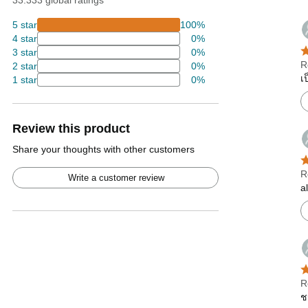
33.333 global ratings
5 star
100%
4 star
0%
3 star
0%
R
2 star
0%
เ
1 star
0%
Review this product
Share your thoughts with other customers
R
Write a customer review
a
R
ช