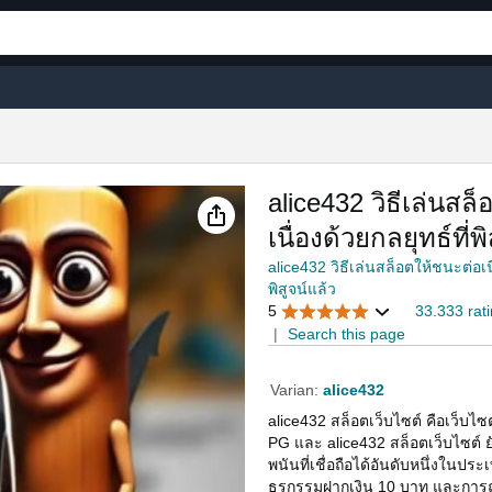
alice432 วิธีเล่นสล
เนื่องด้วยกลยุทธ์ที่พิ
alice432 วิธีเล่นสล็อตให้ชนะต่อเนื
พิสูจน์แล้ว
5
33.333 rat
|
Search this page
Varian:
alice432
alice432 สล็อตเว็บไซต์ คือเว็บไ
PG และ alice432 สล็อตเว็บไซต์ 
พนันที่เชื่อถือได้อันดับหนึ่งในประ
ธุรกรรมฝากเงิน 10 บาท และการถ