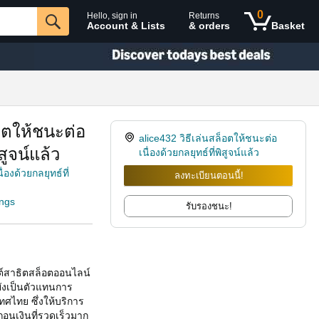
0
Hello, sign in
Returns
Account & Lists
& orders
Basket
็อตให้ชนะต่อ
alice432 วิธีเล่นสล็อตให้ชนะต่อ
สูจน์แล้ว
เนื่องด้วยกลยุทธ์ที่พิสูจน์แล้ว
่องด้วยกลยุทธ์ที่
ลงทะเบียนตอนนี้!
ings
รับรองชนะ!
ซต์สาธิตสล็อตออนไลน์
ยังเป็นตัวแทนการ
เทศไทย ซึ่งให้บริการ
อนเงินที่รวดเร็วมาก