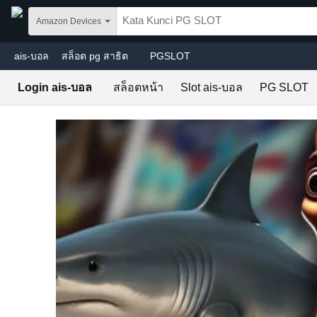
Skip to main content
Amazon Devices
ais-บอล
สล็อต pg สาธิต
PGSLOT
Login ais-บอล
สล็อตหน้า
Slot ais-บอล
PG SLOT