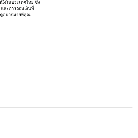
หนึ่งในประเทศไทย ซึ่ง
 และการถอนเงินที่
ดูดมากมายที่คุณ