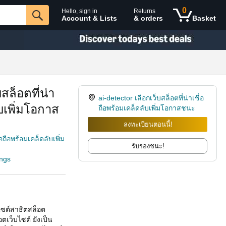
0
Hello, sign in
Returns
Account & Lists
& orders
Basket
บสล็อตที่น่า
ai-detector เลือกเว็บสล็อตที่น่าเชื่อ
ับเพิ่มโอกาส
ถือพร้อมเคล็ดลับเพิ่มโอกาสชนะ
ลงทะเบียนตอนนี้!
่อถือพร้อมเคล็ดลับเพิ่ม
รับรองชนะ!
ings
บไซต์สาธิตสล็อต
ตเว็บไซต์ ยังเป็น