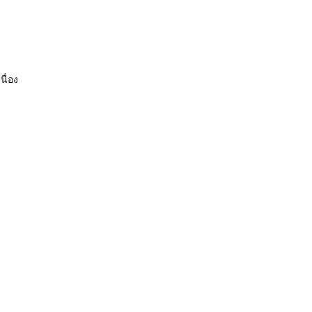
นื่อง