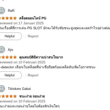
Raffi
สล็อตออนไลน์ PG
eviewed on 17 Januari 2025
ป็นเรื่องดีที่การเล่น PG SLOT มักจะได้รับชัยชนะสูงสุดและผลกำไรอย่างต่อเ
Report
Helpful
Ajis
คุณสมบัติมีความน่าสนใจมาก
eviewed on 10 Februari 2025
i-detector เลือกเว็บสล็อตที่น่าเชื่อถือพร้อมเคล็ดลับเพิ่มโอกาสชนะ
Report
Helpful
Tiktokers Gabut
ชนะง่าย ถอนง่าย
eviewed on 10 Februari 2025
นะง่ายและถอนง่ายโดยไม่ต้องหักเงินใดๆ