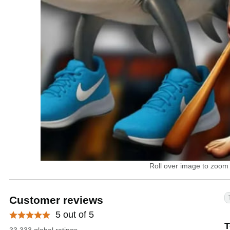
Roll over image to zoom 
Customer reviews
5 out of 5
T