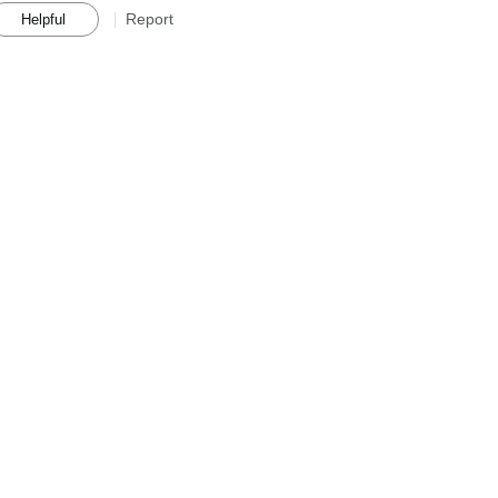
Report
Helpful