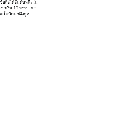
ื่อถือได้อันดับหนึ่งใน
ฝากเงิน 10 บาท และ
วยโบนัสน่าดึงดูด