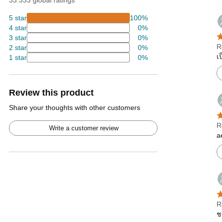
33.333 global ratings
5 star
100%
4 star
0%
3 star
0%
R
2 star
0%
เ
1 star
0%
Review this product
Share your thoughts with other customers
R
Write a customer review
a
R
ช