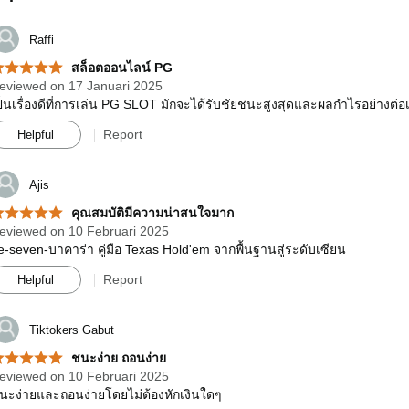
Raffi
สล็อตออนไลน์ PG
eviewed on 17 Januari 2025
ป็นเรื่องดีที่การเล่น PG SLOT มักจะได้รับชัยชนะสูงสุดและผลกำไรอย่างต่อเ
Report
Helpful
Ajis
คุณสมบัติมีความน่าสนใจมาก
eviewed on 10 Februari 2025
e-seven-บาคาร่า คู่มือ Texas Hold'em จากพื้นฐานสู่ระดับเซียน
Report
Helpful
Tiktokers Gabut
ชนะง่าย ถอนง่าย
eviewed on 10 Februari 2025
นะง่ายและถอนง่ายโดยไม่ต้องหักเงินใดๆ