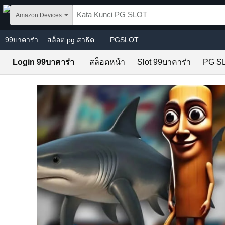
Skip to main content
Amazon Devices
99บาคาร่า
สล็อต pg สาธิต
PGSLOT
Login 99บาคาร่า
สล็อตหน้า
Slot 99บาคาร่า
PG S