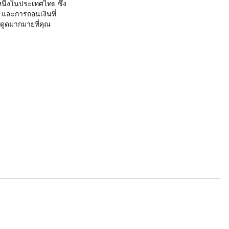
หนึ่งในประเทศไทย ซึ่ง
 และการถอนเงินที่
ดูดมากมายที่คุณ