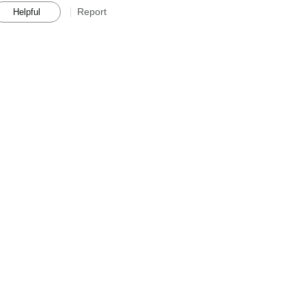
Report
Helpful