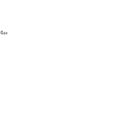
นื่อง