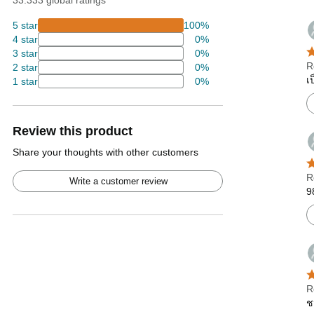
33.333 global ratings
5 star
100%
4 star
0%
3 star
0%
R
2 star
0%
เ
1 star
0%
Review this product
Share your thoughts with other customers
R
Write a customer review
9
R
ช