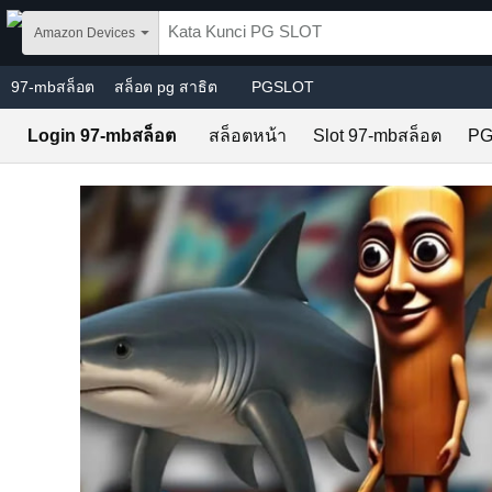
Skip to main content
Amazon Devices
97-mbสล็อต
สล็อต pg สาธิต
PGSLOT
Login 97-mbสล็อต
สล็อตหน้า
Slot 97-mbสล็อต
PG