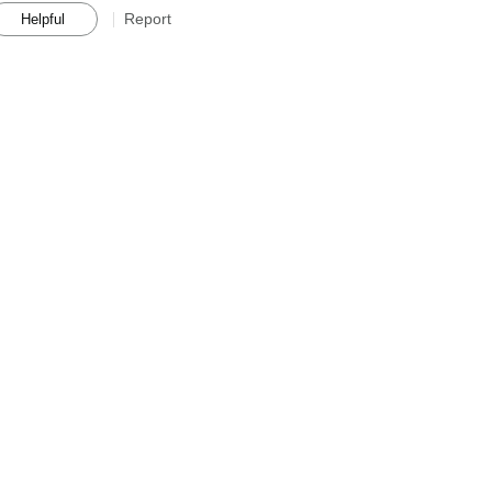
Report
Helpful