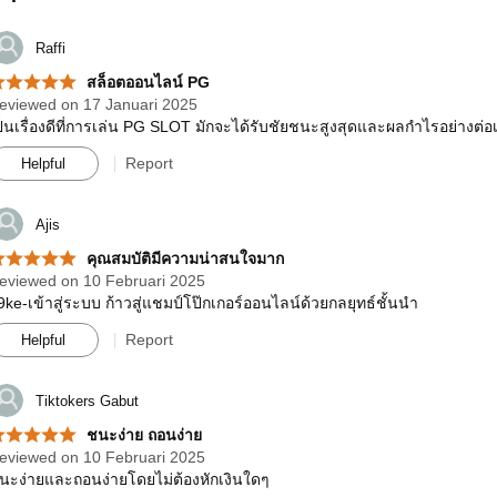
Raffi
สล็อตออนไลน์ PG
eviewed on 17 Januari 2025
ป็นเรื่องดีที่การเล่น PG SLOT มักจะได้รับชัยชนะสูงสุดและผลกำไรอย่างต่อเ
Report
Helpful
Ajis
คุณสมบัติมีความน่าสนใจมาก
eviewed on 10 Februari 2025
9ke-เข้าสู่ระบบ ก้าวสู่แชมป์โป๊กเกอร์ออนไลน์ด้วยกลยุทธ์ชั้นนำ
Report
Helpful
Tiktokers Gabut
ชนะง่าย ถอนง่าย
eviewed on 10 Februari 2025
นะง่ายและถอนง่ายโดยไม่ต้องหักเงินใดๆ