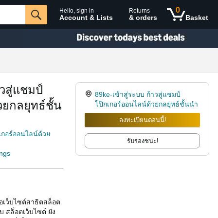
0
Hello, sign in
Returns
Account & Lists
& orders
Basket
วสู่แชมป์
89ke-เข้าสู่ระบบ ก้าวสู่แชมป์
ยกลยุทธ์ชั้น
โป๊กเกอร์ออนไลน์ด้วยกลยุทธ์ชั้นนำ
ลงทะเบียนตอนนี้!
กเกอร์ออนไลน์ด้วย
รับรองชนะ!
ings
ือเว็บไซต์สาธิตสล็อต
 สล็อตเว็บไซต์ ยัง