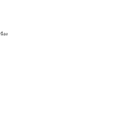
นื่อง