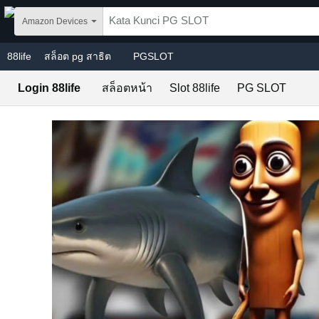
Skip to main content
Amazon Devices
88life
สล็อต pg สาธิต
PGSLOT
Login 88life
สล็อตหน้า
Slot 88life
PG SLOT