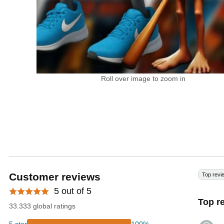
Roll over image to zoom in
Customer reviews
Top revi
5 out of 5
Top r
33.333 global ratings