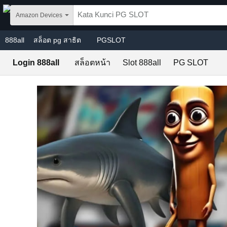
Skip to main content
Amazon Devices
888all
สล็อต pg สาธิต
PGSLOT
Login 888all
สล็อตหน้า
Slot 888all
PG SLOT