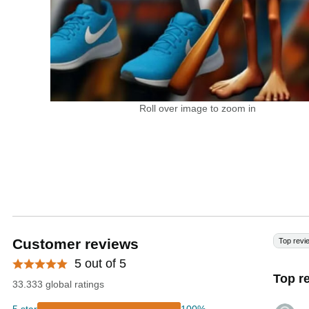
Roll over image to zoom in
Customer reviews
Top revi
5 out of 5
Top r
33.333 global ratings