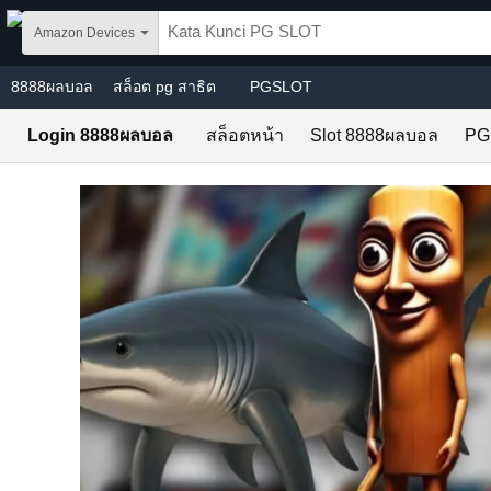
Skip to main content
Amazon Devices
8888ผลบอล
สล็อต pg สาธิต
PGSLOT
Login 8888ผลบอล
สล็อตหน้า
Slot 8888ผลบอล
PG