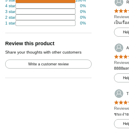
5 star
100%
R
4 star
0%
3 star
0%
Reviewe
2 star
0%
เป็นเรื่
1 star
0%
Hel
Review this product
A
Share your thoughts with other customers
Reviewe
Write a customer review
8888ผลบ
Hel
T
Reviewe
ชนะง่าย
Hel