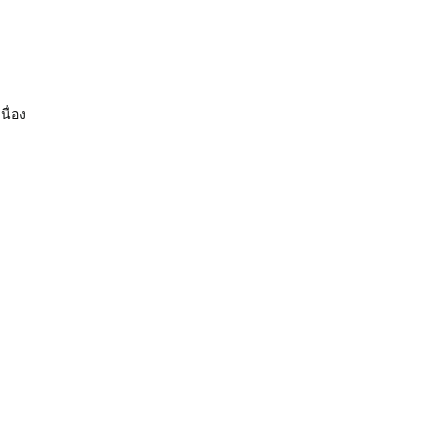
นื่อง