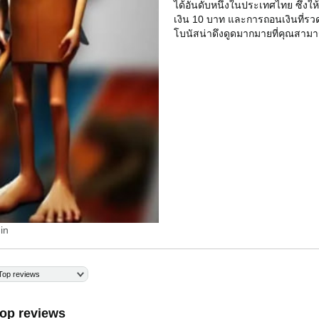
ได้อันดับหนึ่งในประเทศไทย ซึ่งใ
เงิน 10 บาท และการถอนเงินที่รว
โบนัสน่าดึงดูดมากมายที่คุณสามา
in
Top reviews
op reviews