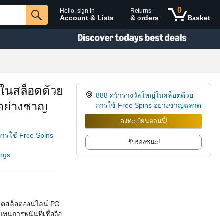
0
Hello, sign in
Returns
Account & Lists
& orders
Basket
่ในสล็อตด้วย
888 คว้ารางวัลใหญ่ในสล็อตด้วย
 อย่างชาญ
การใช้ Free Spins อย่างชาญฉลาด
ลงทะเบียนตอนนี้!
ารใช้ Free Spins
รับรองชนะ!
ings
าธิตสล็อตออนไลน์ PG
แทนการพนันที่เชื่อถือ