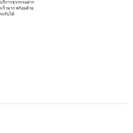
ห้บริการธุรกรรมฝาก
ดเร็วมาก พร้อมด้วย
รถรับได้