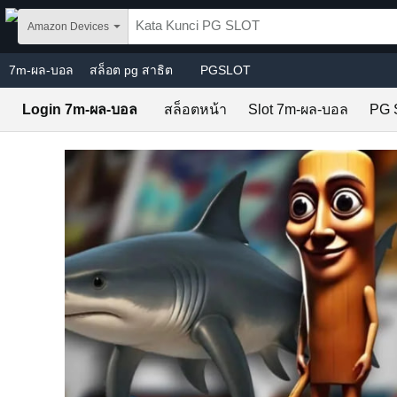
Skip to main content
Amazon Devices
7m-ผล-บอล
สล็อต pg สาธิต
PGSLOT
Login 7m-ผล-บอล
สล็อตหน้า
Slot 7m-ผล-บอล
PG 