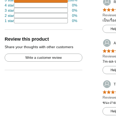
5 star
100%
R
4 star
0%
3 star
0%
Reviewe
2 star
0%
เป็นเรื่
1 star
0%
Hel
Review this product
A
Share your thoughts with other customers
Reviewe
Write a customer review
7m-ผล-บ
Hel
T
Reviewe
ชนะง่าย
Hel