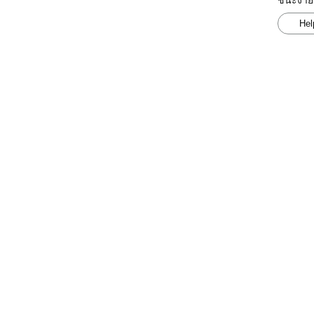
ชนะง่าย
Hel