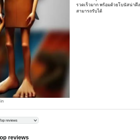
รวดเร็วมาก พร้อมด้วยโบนัสน่าดึง
สามารถรับได้
in
Top reviews
op reviews