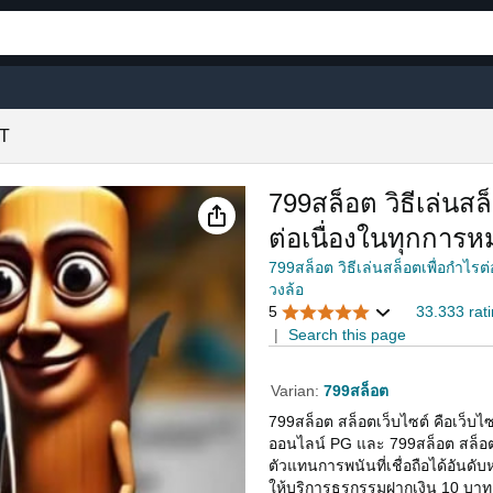
T
799สล็อต วิธีเล่นสล
ต่อเนื่องในทุกการห
799สล็อต วิธีเล่นสล็อตเพื่อกำไรต
วงล้อ
5
33.333 rat
|
Search this page
Varian:
799สล็อต
799สล็อต สล็อตเว็บไซต์ คือเว็บไ
ออนไลน์ PG และ 799สล็อต สล็อตเ
ตัวแทนการพนันที่เชื่อถือได้อันดับ
ให้บริการธุรกรรมฝากเงิน 10 บาท