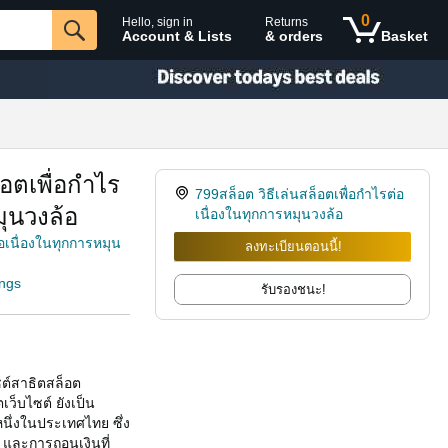
0
Hello, sign in
Returns
Account & Lists
& orders
Basket
็อตเพื่อกำไร
799สล็อต วิธีเล่นสล็อตเพื่อกำไรต่อ
มุนวงล้อ
เนื่องในทุกการหมุนวงล้อ
่อเนื่องในทุกการหมุน
ลงทะเบียนตอนนี้!
ings
รับรองชนะ!
ซต์สาธิตสล็อต
ว็บไซต์ ยังเป็น
หนึ่งในประเทศไทย ซึ่ง
 และการถอนเงินที่