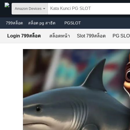
Skip to main content
Amazon Devices
799สล็อต
สล็อต pg สาธิต
PGSLOT
Login 799สล็อต
สล็อตหน้า
Slot 799สล็อต
PG SLO