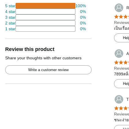
5 star
100%
R
4 star
0%
3 star
0%
Reviewe
2 star
0%
เป็นเรื่
1 star
0%
Hel
Review this product
A
Share your thoughts with other customers
Reviewe
Write a customer review
7899สล็
Hel
T
Reviewe
ชนะง่าย