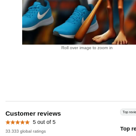
Roll over image to zoom in
Customer reviews
Top revi
5 out of 5
Top r
33.333 global ratings