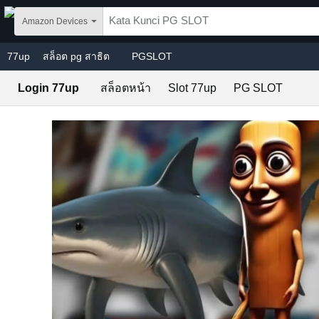
Skip to main content
Amazon Devices
77up
สล็อต pg สาธิต
PGSLOT
Login 77up
สล็อตหน้า
Slot 77up
PG SLOT